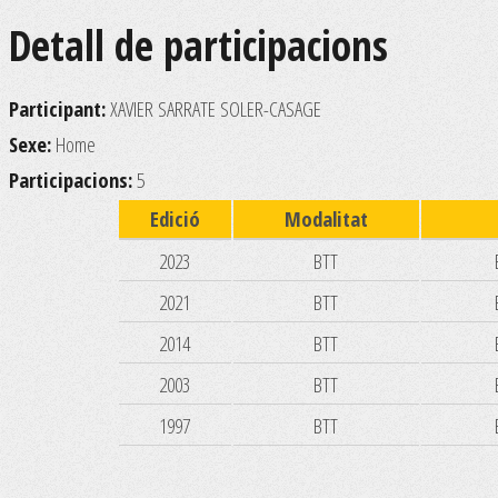
Detall de participacions
Participant:
XAVIER SARRATE SOLER-CASAGE
Sexe:
Home
Participacions:
5
Edició
Modalitat
2023
BTT
2021
BTT
2014
BTT
2003
BTT
1997
BTT