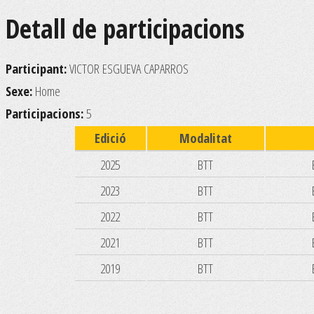
Detall de participacions
Participant:
VICTOR ESGUEVA CAPARROS
Sexe:
Home
Participacions:
5
Edició
Modalitat
2025
BTT
2023
BTT
2022
BTT
2021
BTT
2019
BTT